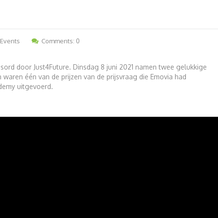
Events
Comments: 0
sord door Just4Future. Dinsdag 8 juni 2021 namen twee gelukkige
 waren één van de prijzen van de prijsvraag die Emovia had
ademy uitgevoerd.