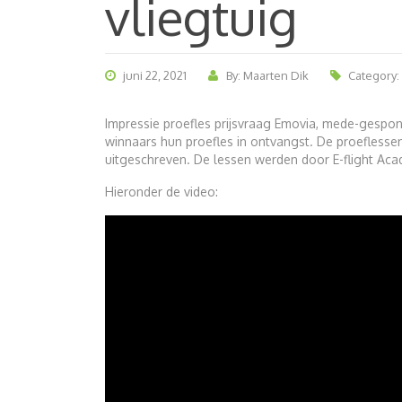
vliegtuig
juni 22, 2021
By: Maarten Dik
Category:
Impressie proefles prijsvraag Emovia, mede-gespon
winnaars hun proefles in ontvangst. De proeflessen
uitgeschreven. De lessen werden door E-flight Ac
Hieronder de video: