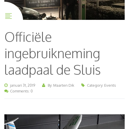
Officiële
ingebruikneming
laadpaal de Sluis
januari 31, 2019
By: Maarten Dik
Category:
Events
Comments: 0