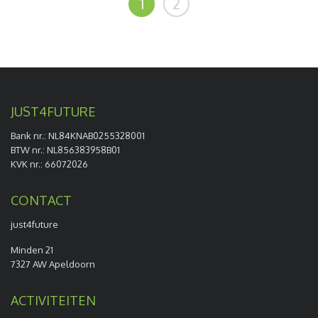
1
2
JUST4FUTURE
Bank nr.: NL84KNAB0255328001
BTW nr.: NL856383958B01
KVK nr.: 66072026
CONTACT
just4future
Minden 21
7327 AW Apeldoorn
ACTIVITEITEN