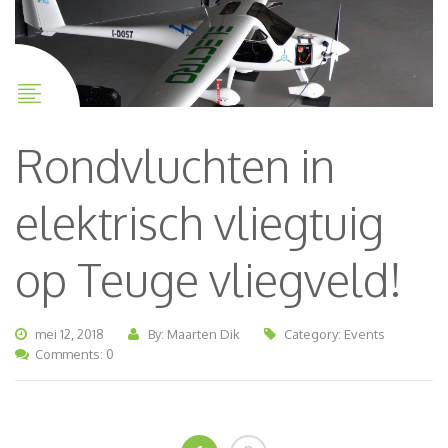
Rondvluchten in
elektrisch vliegtuig
op Teuge vliegveld!
mei 12, 2018
By: Maarten Dik
Category:
Events
Comments: 0