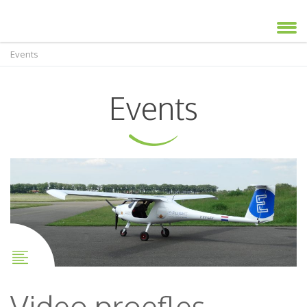
Events
Events
Video proefles