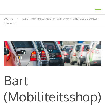
Events
>
Bart (Mobiliteitsshop) bij U15 over mobiliteitsbudgetten
[nieuws]
Bart
(Mobiliteitsshop)