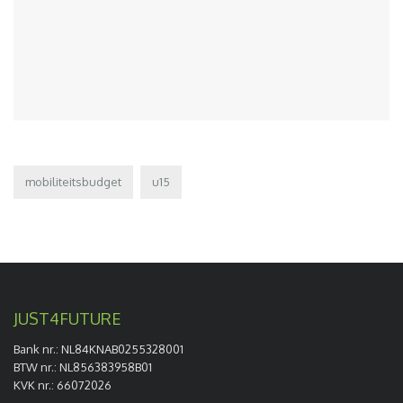
mobiliteitsbudget
u15
JUST4FUTURE
Bank nr.: NL84KNAB0255328001
BTW nr.: NL856383958B01
KVK nr.: 66072026