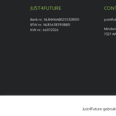
JUST4FUTURE
CON
Bank nr.: NL84KNAB0255328001
just4fu
BTW nr.: NL856383958B01
Minden
KVK nr.: 66072026
7327 A
© 2026 Just4future
Just4Future gebruik