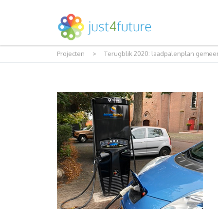
Projecten
>
Terugblik 2020: laadpalenplan gemee