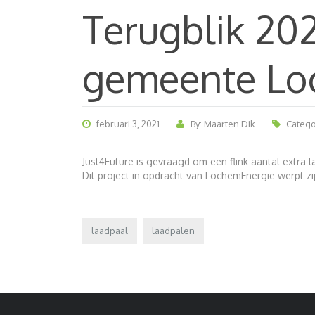
Terugblik 20
gemeente L
februari 3, 2021
By: Maarten Dik
Catego
Just4Future is gevraagd om een flink aantal extra 
Dit project in opdracht van LochemEnergie werpt zi
laadpaal
laadpalen