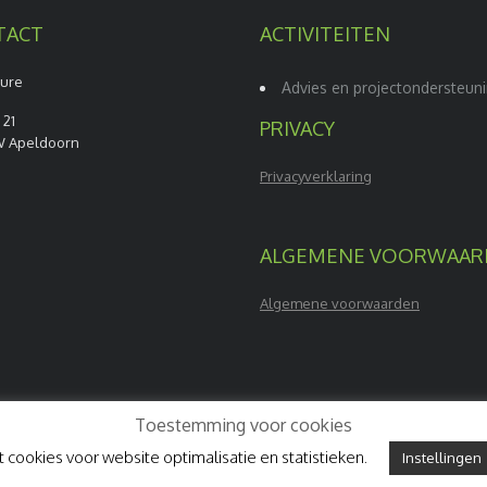
TACT
ACTIVITEITEN
ture
Advies en projectondersteun
 21
PRIVACY
W Apeldoorn
Privacyverklaring
ALGEMENE VOORWAAR
Algemene voorwaarden
Toestemming voor cookies
t cookies voor website optimalisatie en statistieken.
Instellingen