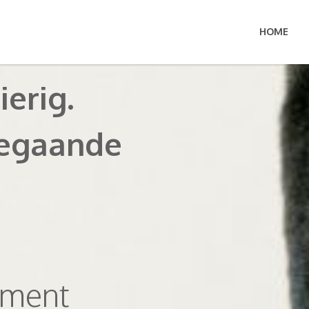
HOME
erig.
begaande
ement