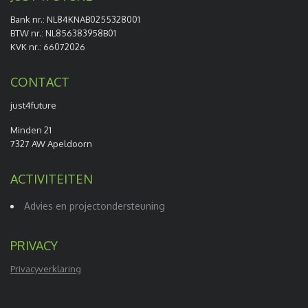
Bank nr.: NL84KNAB0255328001
BTW nr.: NL856383958B01
KVK nr.: 66072026
CONTACT
just4future
Minden 21
7327 AW Apeldoorn
ACTIVITEITEN
Advies en projectondersteuning
PRIVACY
Privacyverklaring