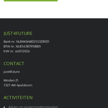
JUST4FUTURE
Bank nr.: NL84KNAB0255328001
BTW nr.: NL856383958B01
KVK nr.: 66072026
CONTACT
just4future
Minden 21
7327 AW Apeldoorn
ACTIVITEITEN
Advies en projectondersteuning