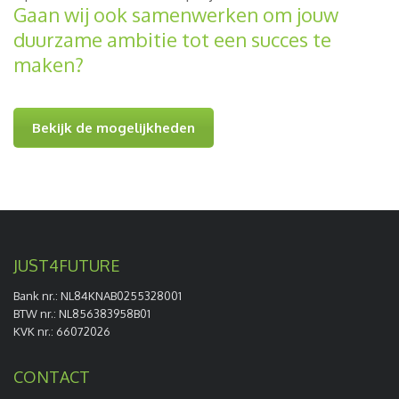
Gaan wij ook samenwerken om jouw
duurzame ambitie tot een succes te
maken?
Bekijk de mogelijkheden
JUST4FUTURE
Bank nr.: NL84KNAB0255328001
BTW nr.: NL856383958B01
KVK nr.: 66072026
CONTACT