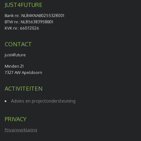
JUST4FUTURE
Bank nr.: NL84KNAB0255328001
BTW nr.: NL856383958B01
KVK nr.: 66072026
CONTACT
just4future
Minden 21
7327 AW Apeldoorn
ACTIVITEITEN
Advies en projectondersteuning
PRIVACY
Privacyverklaring